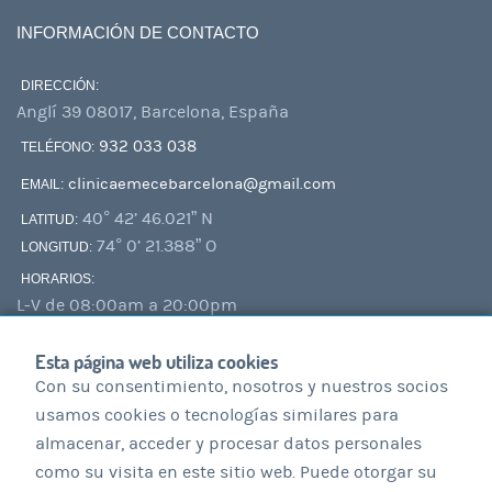
INFORMACIÓN DE CONTACTO
DIRECCIÓN:
Anglí 39
08017
,
Barcelona
,
España
932 033 038
TELÉFONO:
clinicaemecebarcelona@gmail.com
EMAIL:
40° 42’ 46.021” N
LATITUD:
74° 0’ 21.388” O
LONGITUD:
HORARIOS:
L-V de 08:00am a 20:00pm
S de 09:00am a 13:00pm
Esta página web utiliza cookies
Con su consentimiento, nosotros y nuestros socios
AVISOS LEGALES
usamos cookies o tecnologías similares para
almacenar, acceder y procesar datos personales
AVISO LEGAL
como su visita en este sitio web. Puede otorgar su
VIDEO VIGILANCIA