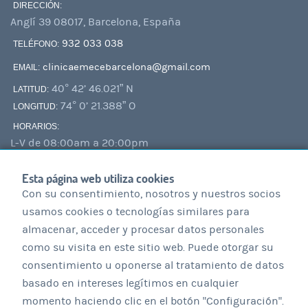
DIRECCIÓN:
Anglí 39
08017
,
Barcelona
,
España
932 033 038
TELÉFONO:
clinicaemecebarcelona@gmail.com
EMAIL:
40° 42’ 46.021” N
LATITUD:
74° 0’ 21.388” O
LONGITUD:
HORARIOS:
L-V de 08:00am a 20:00pm
S de 09:00am a 13:00pm
Esta página web utiliza cookies
Con su consentimiento, nosotros y nuestros socios
AVISOS LEGALES
usamos cookies o tecnologías similares para
almacenar, acceder y procesar datos personales
AVISO LEGAL
como su visita en este sitio web. Puede otorgar su
VIDEO VIGILANCIA
consentimiento u oponerse al tratamiento de datos
POLÍTICA DE PRIVACIDAD
basado en intereses legítimos en cualquier
momento haciendo clic en el botón "Configuración".
POLÍTICA DE COOKIES